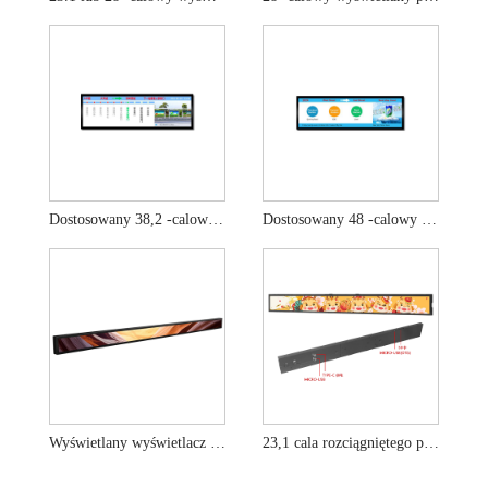
Dostosowany 38,2 -calowy rozciągnięty pasek Dift Digital Outdoor Signage
Dostosowany 48 -calowy wyświetlacz paska dla metra wyświetlacza LCD
Wyświetlany wyświetlacz paska 47,1 cala wyświetlacza na zewnątrz urządzenia reklamowego
23,1 cala rozciągniętego paska Wyświetlacz Szeroki ekran reklamowy LCD dla detalicznej