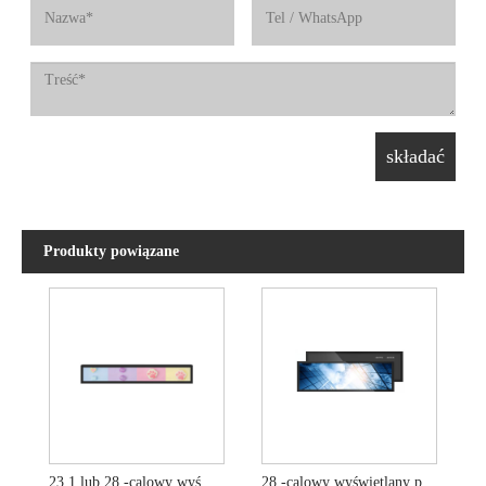
Produkty powiązane
23.1 lub 28 -calowy wyświetlacz paska do monitora HD elektronicznego
28 -calowy wyświetlany pasek na rozciągnięty wyświetlacz na zewnątrz