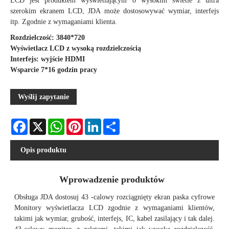
LCD jest produktem wyświetlającym o wysokim świetle z ultra
szerokim ekranem LCD, JDA może dostosowywać wymiar, interfejs
itp. Zgodnie z wymaganiami klienta.
Rozdzielczość: 3840*720
Wyświetlacz LCD z wysoką rozdzielczością
Interfejs: wyjście HDMI
Wsparcie 7*16 godzin pracy
Wyślij zapytanie
Facebook
X
WhatsApp
Pinterest
LinkedIn
Share
Opis produktu
Wprowadzenie produktów
Obsługa JDA dostosuj 43 -calowy rozciągnięty ekran paska cyfrowe
Monitory wyświetlacza LCD zgodnie z wymaganiami klientów,
takimi jak wymiar, grubość, interfejs, IC, kabel zasilający i tak dalej.