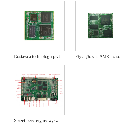
Dostawca technologii płyt AMR i rozwiązań w zakresie wyświetlaczy LCD
Płyta główna AMR i zasoby oprogramowania
Sprzęt peryferyjny wyświetlacza LCD na płycie rozwojowej ARM