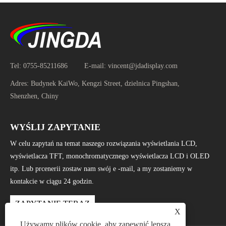
Tel:
0755-85211686
E-mail:
vincent@jdadisplay.com
Adres:
Budynek KaiWo, Kengzi Street, dzielnica Pingshan,
Shenzhen, Chiny
WYŚLIJ ZAPYTANIE
W celu zapytań na temat naszego rozwiązania wyświetlania LCD,
wyświetlacza TFT, monochromatycznego wyświetlacza LCD i OLED
itp. Lub prcenerii zostaw nam swój e -mail, a my zostaniemy w
kontakcie w ciągu 24 godzin.
ZAPYTANIE TERAZ
X
Używamy plików cookie, aby zapewnić lepszą