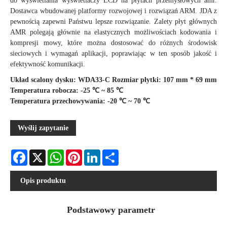
do wyświetlania wyświetlaczy LCD na płytach przemysłowych amr.
Dostawca wbudowanej platformy rozwojowej i rozwiązań ARM. JDA z
pewnością zapewni Państwu lepsze rozwiązanie. Zalety płyt głównych
AMR polegają głównie na elastycznych możliwościach kodowania i
kompresji mowy, które można dostosować do różnych środowisk
sieciowych i wymagań aplikacji, poprawiając w ten sposób jakość i
efektywność komunikacji.
Układ scalony dysku: WDA33-C Rozmiar płytki: 107 mm * 69 mm
Temperatura robocza: -25 ℃ ~ 85 ℃
Temperatura przechowywania: -20 ℃ ~ 70 ℃
Wyślij zapytanie
Facebook
X
WhatsApp
Pinterest
LinkedIn
Share
Opis produktu
Podstawowy parametr