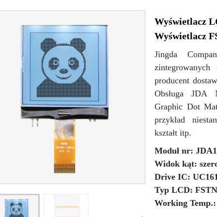
Wyświetlacz
Wyświetlacz 
Jingda Compa
zintegrowanych 
producent dosta
Obsługa JDA N
Graphic Dot Ma
przykład niesta
kształt itp.
Moduł nr: JDA1
Widok kąt: szero
Drive IC: UC16
Typ LCD: FSTN
Working Temp.: