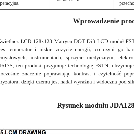
peracyjna.
przech
Wprowadzenie pro
wietlacz LCD 128x128 Matryca DOT Dift LCD moduł FSTN
res temperatur i niskie zużycie energii, co czyni go b
emysłowych, instrumentach, sprzęcie medycznym, elektr
617S, ten produkt przyjmuje technologię FSTN, utrzymuje
nocześnie znacznie poprawiając kontrast i czytelność pop
aryzatora, dzięki czemu jest nadal wyraźna i widoczna pod s
Rysunek modułu JDA128