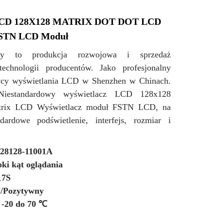
 LCD 128X128 MATRIX DOT DOT LCD
FSTN LCD Moduł
ny to produkcja rozwojowa i sprzedaż
technologii producentów. Jako profesjonalny
wcy wyświetlania LCD w Shenzhen w Chinach.
iestandardowy wyświetlacz LCD 128x128
trix LCD Wyświetlacz moduł FSTN LCD, na
ndardowe podświetlenie, interfejs, rozmiar i
28128-11001A
ki kąt oglądania
17S
/Pozytywny
 -20 do 70 ℃