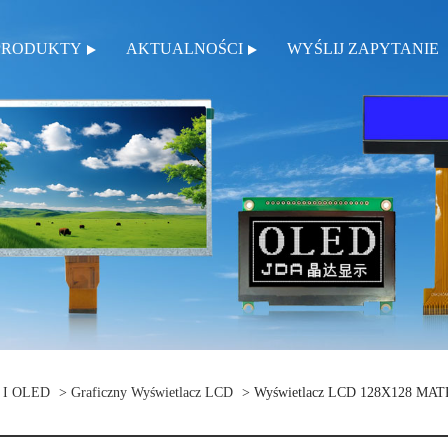
PRODUKTY
AKTUALNOŚCI
WYŚLIJ ZAPYTANIE
D I OLED
>
Graficzny Wyświetlacz LCD
> Wyświetlacz LCD 128X128 MA