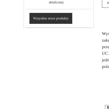
detalicznej
o
Wszystkie nowe produkty
Wyś
zak
prz
UC1
jed
pol