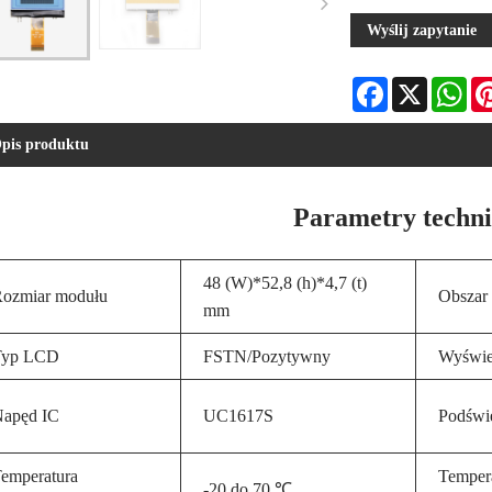
Wyślij zapytanie
Facebook
X
Wha
pis produktu
Parametry techn
48 (W)*52,8 (h)*4,7 (t)
ozmiar modułu
Obszar
mm
Typ LCD
FSTN/Pozytywny
Wyświet
apęd IC
UC1617S
Podświe
emperatura
Temper
-20 do 70 ℃