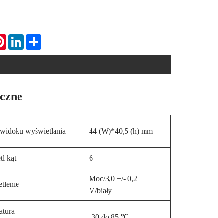
tsApp
Pinterest
LinkedIn
Share
iczne
 widoku wyświetlania
44 (W)*40,5 (h) mm
l kąt
6
Moc/3,0 +/- 0,2
tlenie
V/biały
atura
-30 do 85 ℃