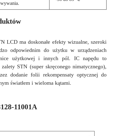
owywania.
duktów
 LCD ma doskonałe efekty wizualne, szeroki
ardzo odpowiednim do użytku w urządzeniach
onice użytkowej i innych pól. IC napędu to
 zalety STN (super skręconego nimatycznego),
rzez dodanie folii rekompensaty optycznej do
ilnym światłem i wieloma kątami.
128-11001A