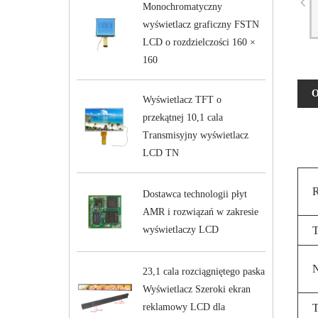
Monochromatyczny
wyświetlacz graficzny FSTN
LCD o rozdzielczości 160 ×
160
O
Wyświetlacz TFT o
przekątnej 10,1 cala
Transmisyjny wyświetlacz
LCD TN
R
Dostawca technologii płyt
AMR i rozwiązań w zakresie
wyświetlaczy LCD
N
23,1 cala rozciągniętego paska
Wyświetlacz Szeroki ekran
reklamowy LCD dla
T