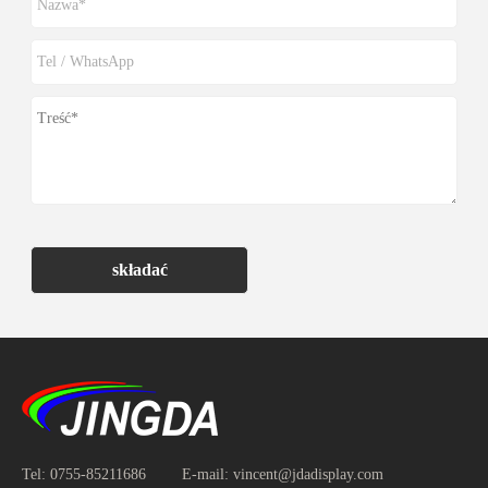
składać
Tel:
0755-85211686
E-mail:
vincent@jdadisplay.com