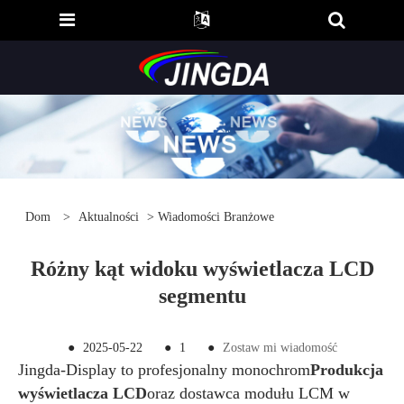
Dom
>
Aktualności
>
Wiadomości Branżowe
Różny kąt widoku wyświetlacza LCD
segmentu
●
2025-05-22
●
1
●
Zostaw mi wiadomość
Jingda-Display to profesjonalny monochrom
Produkcja
wyświetlacza LCD
oraz dostawca modułu LCM w