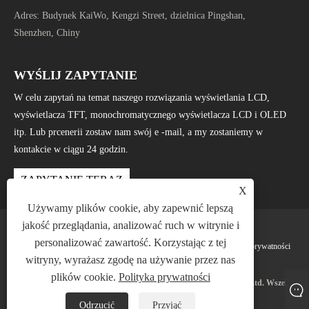
Adres:
Budynek KaiWo, Kengzi Street, dzielnica Pingshan,
Shenzhen, Chiny
WYŚLIJ ZAPYTANIE
W celu zapytań na temat naszego rozwiązania wyświetlania LCD,
wyświetlacza TFT, monochromatycznego wyświetlacza LCD i OLED
itp. Lub prcenerii zostaw nam swój e -mail, a my zostaniemy w
kontakcie w ciągu 24 godzin.
ZAPYTANIE TERAZ
X
Używamy plików cookie, aby zapewnić lepszą
jakość przeglądania, analizować ruch w witrynie i
personalizować zawartość. Korzystając z tej
Links
Sitemap
RSS
XML
Polityka prywatności
witryny, wyrażasz zgodę na używanie przez nas
plików cookie.
Polityka prywatności
Prawa autorskie © 2025 Shenzhen Jingda Display Technology Co., Ltd. Wszelkie
prawa zastrzeżone.
Odrzucić
Przyjąć